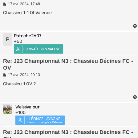
M
17 avr. 2024, 17:48
e
s
Chassieu 1-1 Ol Valence
s
a
g
e
Patoche2607
P
+60
Re: J23 Championnat N3 : Chassieu Décines FC -
OV
M
17 avr. 2024, 20:13
e
s
Chassieu 1 OV 2
s
a
g
e
WeissValour
+100
Re: J23 Championnat N3 : Chassieu Décines FC -