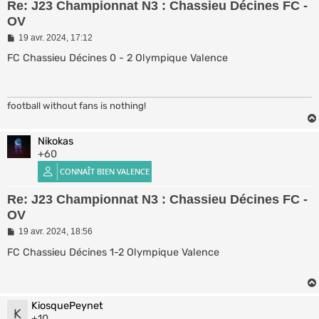
Re: J23 Championnat N3 : Chassieu Décines FC -
OV
M
19 avr. 2024, 17:12
e
s
FC Chassieu Décines 0 - 2 Olympique Valence
s
a
g
e
football without fans is nothing!
Nikokas
+60
Re: J23 Championnat N3 : Chassieu Décines FC -
OV
M
19 avr. 2024, 18:56
e
s
FC Chassieu Décines 1-2 Olympique Valence
s
a
g
e
KiosquePeynet
K
+10