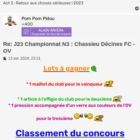
Act 3 : Retour aux choses sérieuses ! 2023
Pom Pom Pidou
+400
Re: J23 Championnat N3 : Chassieu Décines FC -
OV
M
13 avr. 2024, 23:21
e
Lots à gagner
s
s
a
g
* 1 maillot du club pour le vainqueur
e
* 1 article à l’effigie du club pour le deuxième
* 1 pression accompagnée d'un verre aux couleurs de l'OV
pour le troisième
Classement du concours