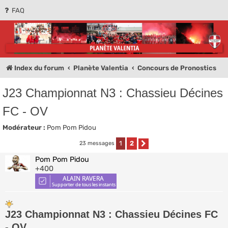
FAQ
Planète Valentia -
Olympique de
Valence
Index du forum
Planète Valentia
Concours de Pronostics
Forum des supporters de l'Olympique de Valence
J23 Championnat N3 : Chassieu Décines
FC - OV
Modérateur :
Pom Pom Pidou
1
2
23 messages
Suivante
Pom Pom Pidou
+400
J23 Championnat N3 : Chassieu Décines FC
- OV