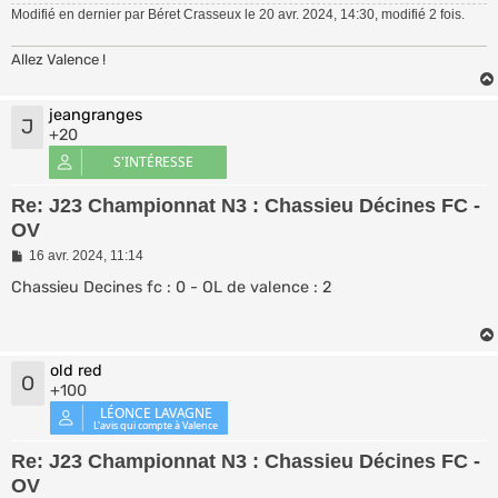
e
Modifié en dernier par
Béret Crasseux
le 20 avr. 2024, 14:30, modifié 2 fois.
Allez Valence !
jeangranges
J
+20
Re: J23 Championnat N3 : Chassieu Décines FC -
OV
M
16 avr. 2024, 11:14
e
s
Chassieu Decines fc : 0 - OL de valence : 2
s
a
g
e
old red
O
+100
Re: J23 Championnat N3 : Chassieu Décines FC -
OV