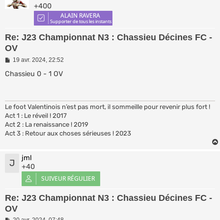
+400
Re: J23 Championnat N3 : Chassieu Décines FC -
OV
M
19 avr. 2024, 22:52
e
s
Chassieu 0 - 1 OV
s
a
g
e
Le foot Valentinois n’est pas mort, il sommeille pour revenir plus fort !
Act 1 : Le réveil ! 2017
Act 2 : La renaissance ! 2019
Act 3 : Retour aux choses sérieuses ! 2023
jml
J
+40
Re: J23 Championnat N3 : Chassieu Décines FC -
OV
M
20 avr. 2024, 07:48