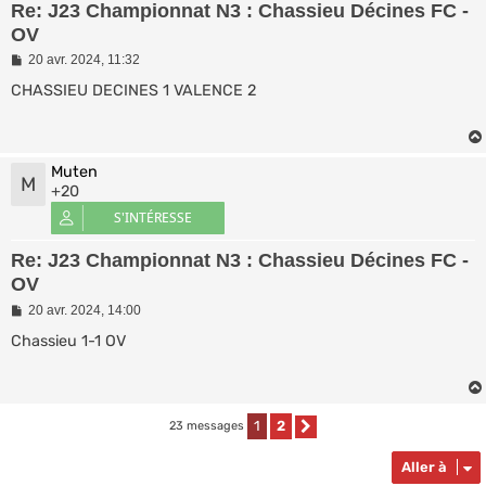
Re: J23 Championnat N3 : Chassieu Décines FC -
OV
M
20 avr. 2024, 11:32
e
s
CHASSIEU DECINES 1 VALENCE 2
s
a
g
e
Muten
M
+20
Re: J23 Championnat N3 : Chassieu Décines FC -
OV
M
20 avr. 2024, 14:00
e
s
Chassieu 1-1 OV
s
a
g
e
1
2
23 messages
Suivante
Aller à