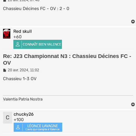
e
s
Chassieu Décines FC - OV : 2 - 0
s
a
g
e
Red skull
+60
Re: J23 Championnat N3 : Chassieu Décines FC -
OV
M
20 avr. 2024, 11:02
e
s
Chassieu 1-3 OV
s
a
g
e
Valentia Patria Nostra
chucky26
C
+100