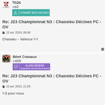
Titi26
+60
Re: J23 Championnat N3 : Chassieu Décines FC -
OV
M
15 avr. 2024, 08:46
e
s
Chassieu - Valence 1-1
s
a
g
e
Béret Crasseux
+400
Re: J23 Championnat N3 : Chassieu Décines FC -
OV
M
15 avr. 2024, 21:05
e
s
1-2 pour nous
s
a
g