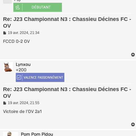
Re: J23 Championnat N3 : Chassieu Décines FC -
OV
M
19 avr. 2024, 21:34
e
s
FCCD 0-2 OV
s
a
g
e
Lynxou
+200
Re: J23 Championnat N3 : Chassieu Décines FC -
OV
M
19 avr. 2024, 21:55
e
s
Victoire de l'OV 2a1
s
a
g
e
Pom Pom Pidou