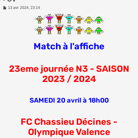
M
13 avr. 2024, 23:14
e
s
s
a
g
e
Match à l'affiche
23eme journée N3 - SAISON
2023 / 2024
SAMEDI 20 avril à 18h00
FC Chassieu Décines -
Olympique Valence