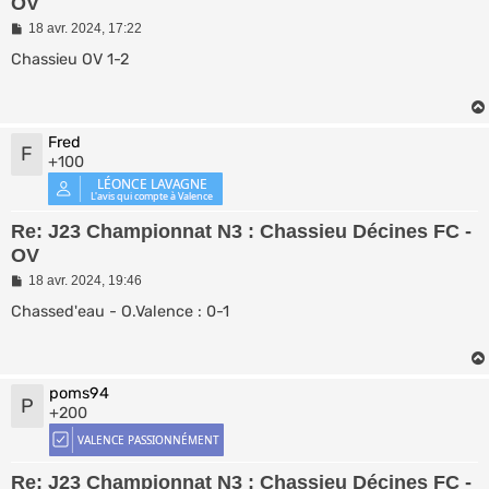
OV
M
18 avr. 2024, 17:22
e
s
Chassieu OV 1-2
s
a
g
e
Fred
F
+100
Re: J23 Championnat N3 : Chassieu Décines FC -
OV
M
18 avr. 2024, 19:46
e
s
Chassed'eau - O.Valence : 0-1
s
a
g
e
poms94
P
+200
Re: J23 Championnat N3 : Chassieu Décines FC -