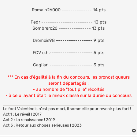
Romain26000 -------------- 14 pts
Pedr ------------------------ 13 pts
Sombrero26 --------------- 13 pts
Dromois98 ----------------- 9 pts
FCV c.h.-------------------- 5 pts
Cagliari -------------------- 3 pts
*** En cas d'égalité à la fin du concours, les pronostiqueurs
seront départagés :
- au nombre de "tout pile" récoltés
- à celui ayant était le mieux classé sur la durée du concours
Le foot Valentinois n’est pas mort, il sommeille pour revenir plus fort !
Act 1 : Le réveil ! 2017
Act 2 : La renaissance ! 2019
Act 3 : Retour aux choses sérieuses ! 2023