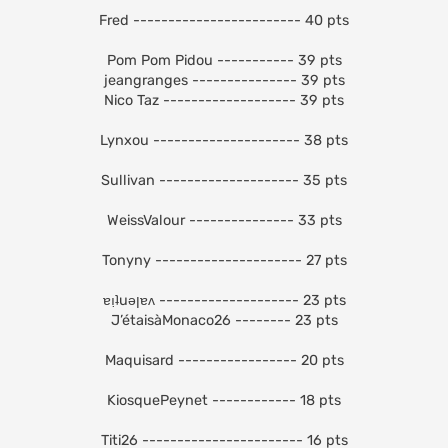
Fred ------------------------ 40 pts
Pom Pom Pidou ----------- 39 pts
jeangranges --------------- 39 pts
Nico Taz ------------------- 39 pts
Lynxou --------------------- 38 pts
Sullivan -------------------- 35 pts
WeissValour --------------- 33 pts
Tonyny --------------------- 27 pts
ɐı̣ʇuǝןɐʌ -------------------- 23 pts
J’étaisàMonaco26 -------- 23 pts
Maquisard ----------------- 20 pts
KiosquePeynet ------------ 18 pts
Titi26 ----------------------- 16 pts