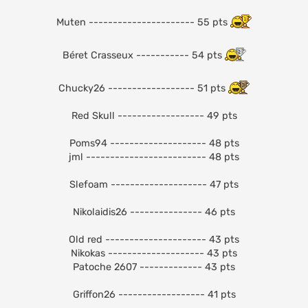
Muten ---------------------- 55 pts
Béret Crasseux ----------- 54 pts
Chucky26 ------------------ 51 pts
Red Skull ------------------ 49 pts
Poms94 -------------------- 48 pts
jml ------------------------- 48 pts
Slefoam -------------------- 47 pts
Nikolaidis26 --------------- 46 pts
Old red --------------------- 43 pts
Nikokas -------------------- 43 pts
Patoche 2607 ------------- 43 pts
Griffon26 ------------------ 41 pts