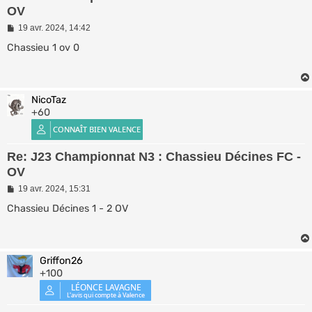
OV
M
19 avr. 2024, 14:42
e
s
Chassieu 1 ov 0
s
a
g
e
NicoTaz
+60
Re: J23 Championnat N3 : Chassieu Décines FC -
OV
M
19 avr. 2024, 15:31
e
s
Chassieu Décines 1 - 2 OV
s
a
g
e
Griffon26
+100