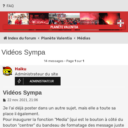
FAQ
Planète Valentia -
Olympique de
Valence
Index du forum
Planète Valentia
Médias
Forum des supporters de l'Olympique de Valence
Vidéos Sympa
14 messages • Page
1
sur
1
Haiku
Administrateur du site
Vidéos Sympa
M
22 nov. 2021, 21:06
e
s
Je l'ai déjà poster dans un autre sujet, mais elle a toute sa
s
place ii également.
a
Pour inaugurer la fonction "Media" (qui est le bouton à côté du
g
e
bouton "centrer" du bandeau de formatage des message juste