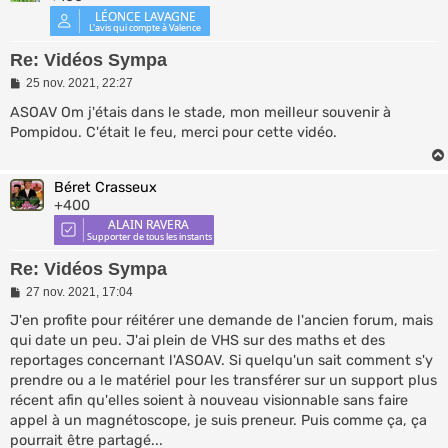
Re: Vidéos Sympa
M
25 nov. 2021, 22:27
e
s
ASOAV Om j'étais dans le stade, mon meilleur souvenir à
s
Pompidou. C'était le feu, merci pour cette vidéo.
a
g
e
Béret Crasseux
+400
Re: Vidéos Sympa
M
27 nov. 2021, 17:04
e
s
J'en profite pour réitérer une demande de l'ancien forum, mais
s
qui date un peu. J'ai plein de VHS sur des maths et des
a
reportages concernant l'ASOAV. Si quelqu'un sait comment s'y
g
e
prendre ou a le matériel pour les transférer sur un support plus
récent afin qu'elles soient à nouveau visionnable sans faire
appel à un magnétoscope, je suis preneur. Puis comme ça, ça
pourrait être partagé...