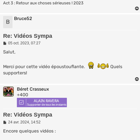
Act 3 : Retour aux choses sérieuses ! 2023
Bruce52
B
Re: Vidéos Sympa
M
05 oct. 2023, 07:27
e
s
Salut,
s
a
g
Merci pour cette vidéo époustouflante.
Quels
e
supporters!
Béret Crasseux
+400
Re: Vidéos Sympa
M
24 avr. 2024, 14:52
e
s
Encore quelques vidéos :
s
a