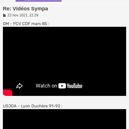
Re: Vidéos Sympa
M
22 nov. 2021, 22:29
e
s
OM - FCV CDF mars 85 :
s
a
g
e
USJOA - Lyon Duchère 91-92 :