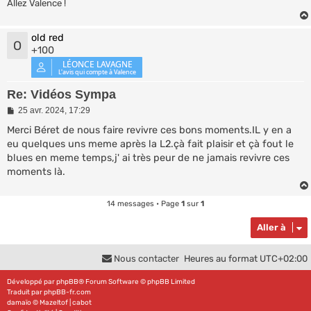
Allez Valence !
old red
O
+100
Re: Vidéos Sympa
M
25 avr. 2024, 17:29
e
s
Merci Béret de nous faire revivre ces bons moments.IL y en a
s
eu quelques uns meme après la L2.çà fait plaisir et çà fout le
a
blues en meme temps,j' ai très peur de ne jamais revivre ces
g
e
moments là.
14 messages • Page
1
sur
1
Aller à
Nous contacter
Heures au format
UTC+02:00
Développé par
phpBB
® Forum Software © phpBB Limited
Traduit par
phpBB-fr.com
damaïo ©
Mazeltof
|
cabot