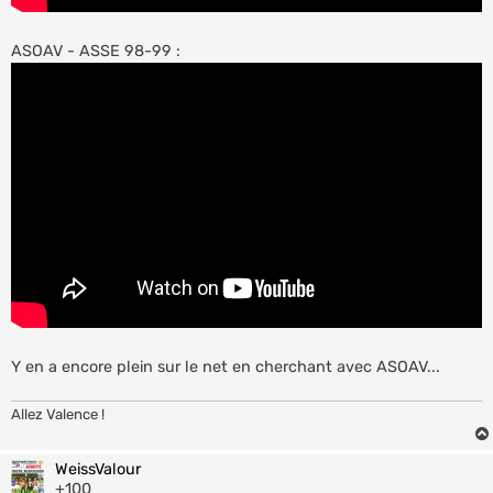
ASOAV - ASSE 98-99 :
Y en a encore plein sur le net en cherchant avec ASOAV...
Allez Valence !
WeissValour
+100