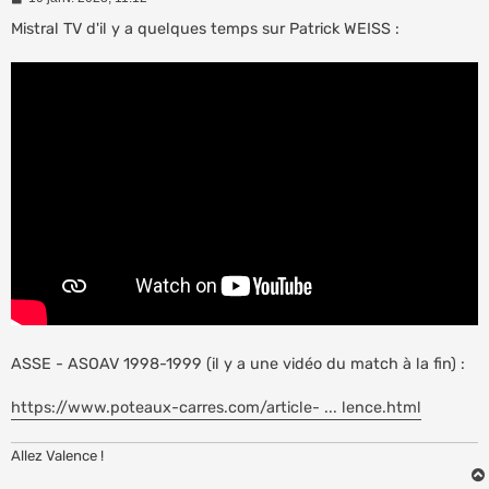
e
s
Mistral TV d'il y a quelques temps sur Patrick WEISS :
s
a
g
e
ASSE - ASOAV 1998-1999 (il y a une vidéo du match à la fin) :
https://www.poteaux-carres.com/article- ... lence.html
Allez Valence !