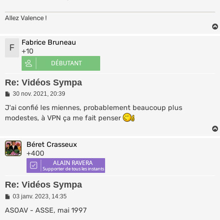
Allez Valence !
Fabrice Bruneau
F
+10
Re: Vidéos Sympa
M
30 nov. 2021, 20:39
e
s
J'ai confié les miennes, probablement beaucoup plus
s
modestes, à VPN ça me fait penser
a
g
e
Béret Crasseux
+400
Re: Vidéos Sympa
M
03 janv. 2023, 14:35
e
s
ASOAV - ASSE, mai 1997
s