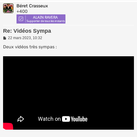
Béret Crasseux
+400
Re: Vidéos Sympa
M
22 mars 2023, 10:32
e
s
Deux vidéos très sympas :
s
a
g
e