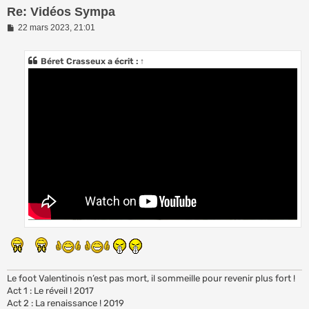
Re: Vidéos Sympa
M
22 mars 2023, 21:01
e
s
s
Béret Crasseux
a écrit :
↑
a
g
e
Le foot Valentinois n’est pas mort, il sommeille pour revenir plus fort !
Act 1 : Le réveil ! 2017
Act 2 : La renaissance ! 2019